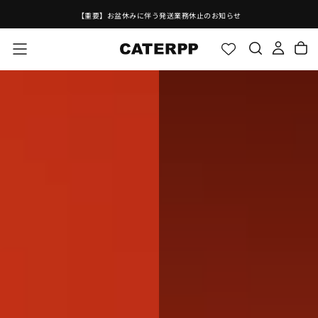
コ
【公式LINE】お友だち募集中！
ン
テ
ン
ツ
に
ス
キ
ッ
プ