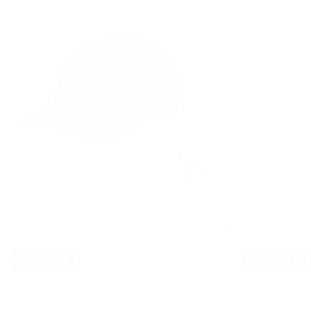
SB CAP — BLACK
SB CAP — BEIG
コードもう1本
コードもう1本
¥6,490
通
¥6,490
通
¥6,490
¥6,490
常
常
4 サイズで利用可能
4 サイズで利用可
価
価
S
S
格
格
M
M