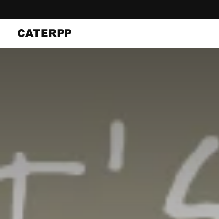
】お盆休みに伴う発送業務休止のお知らせ
コ
ン
テ
ン
ツ
に
ス
キ
ッ
プ