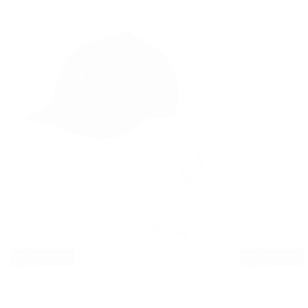
SB CAP — BLACK
SB CAP — BEIG
コードもう1本
コードもう1本
¥6,490
通
¥6,490
通
¥6,490
¥6,490
常
常
4 サイズで利用可能
4 サイズで利用可
価
価
S
S
格
格
M
M