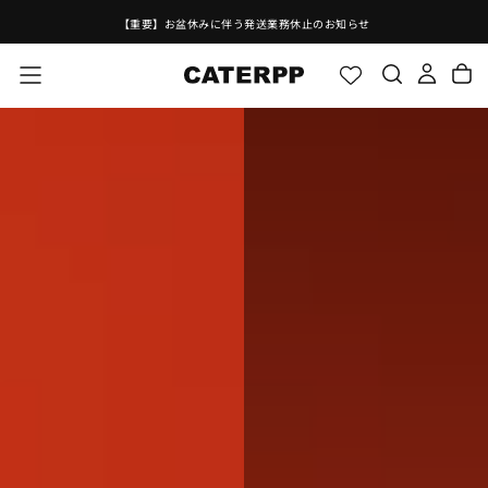
コ
せ
【公式LINE】お友だち募集中！
ン
テ
ン
ツ
に
ス
キ
ッ
プ