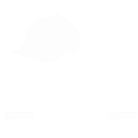
SB CAP — BLACK
SB CAP — BEIG
コードもう1本
コードもう1本
¥6,490
通
¥6,490
通
¥6,490
¥6,490
常
常
4 サイズで利用可能
4 サイズで利用可
価
価
S
S
格
格
M
M