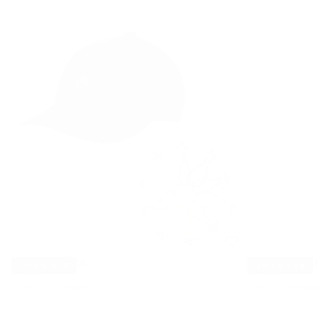
SB CAP — BLACK
SB CAP — BEIG
コードもう1本
コードもう1本
¥6,490
通
¥6,490
通
¥6,490
¥6,490
常
常
4 サイズで利用可能
4 サイズで利用可
価
価
S
S
格
格
M
M