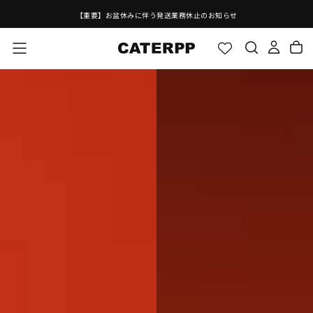
コ
【公式LINE】お友だち募集中！
ン
テ
ン
ツ
に
ス
キ
ッ
プ