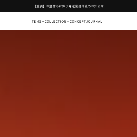
【公式LINE】お友だ
ITEMS
COLLECTION
CONCEPT
JOURNAL